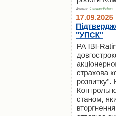
Джерело:
Стандарт-Рейтинг
17.09.2025
Підтвердж
"УПСК"
РА IBI-Rat
довгострок
акціонерно
страхова ко
розвитку".
Контрольно
станом, як
вторгненням