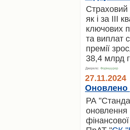
Страховий р
як і за ІІІ
ключових п
та виплат с
премії зро
38,4 млрд 
Джерело:
Форіншурер
27.11.2024
Оновлено 
РА "Станда
оновлення 
фінансової 