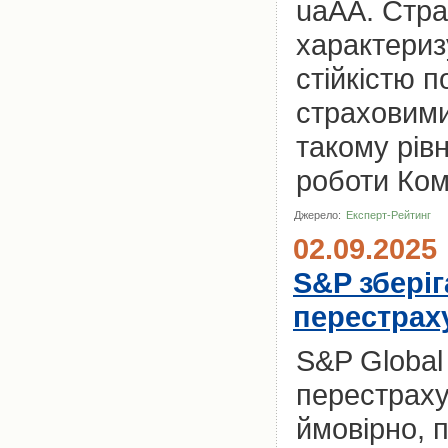
uaAA. Стра
характериз
стійкістю 
страховими
такому рів
роботи Комп
Джерело:
Експерт-Рейтинг
02.09.2025
S&P збері
перестрах
S&P Global
перестраху
ймовірно, 