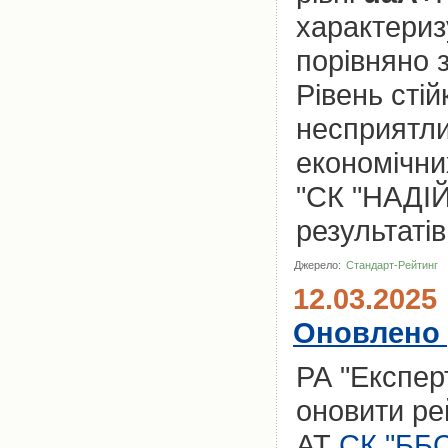
характериз
порівняно 
Рівень стій
несприятли
економічни
"СК "НАДІЙ
результатів
Джерело:
Стандарт-Рейтинг
12.03.2025
Оновлено 
РА "Експер
оновити ре
АТ
СК "ББС