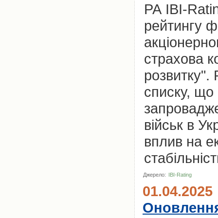
РА IBI-Rat
рейтингу ф
акціонерно
страхова ко
розвитку".
списку, що
запровадже
військ в У
вплив на ек
стабільніст
Джерело:
IBI-Rating
01.04.2025
Оновлення