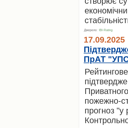
створює су
економічний
стабільніст
Джерело:
IBI-Rating
17.09.2025
Підтвердже
ПрАТ "УП
Рейтингове
підтвердже
Приватного
пожежно-стр
прогноз "у
Контрольно