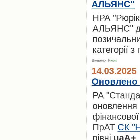
АЛЬЯНС"
НРА "Рюрік
АЛЬЯНС" до
позичальни
категорії з
Джерело:
Рюрік
14.03.2025
Оновлено 
РА "Станда
оновлення 
фінансової 
ПрАТ
СК "
рівні
uaА+