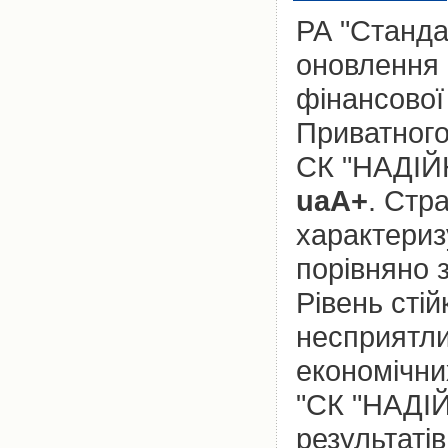
РА "Станда
оновлення 
фінансової 
Приватного
СК "НАДІЙН
uaА+
. Стр
характериз
порівняно 
Рівень стій
несприятли
економічни
"СК "НАДІЙ
результатів