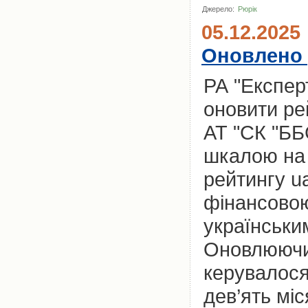
Джерело:
Рюрік
05.12.2025
Оновлено 
РА "Експер
оновити ре
АТ "СК "Б
шкалою на 
рейтингу u
фінансовою
українськи
Оновлюючи 
керувалося
дев’ять міс