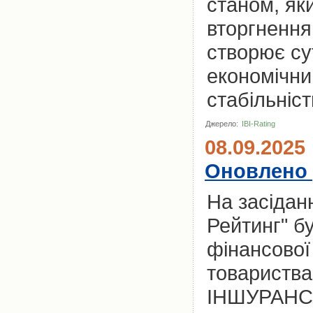
станом, як
вторгненням
створює су
економічний
стабільніст
Джерело:
IBI-Rating
08.09.2025
Оновлено 
На засіданн
Рейтинг" б
фінансової
товариств
ІНШУРАНС" 