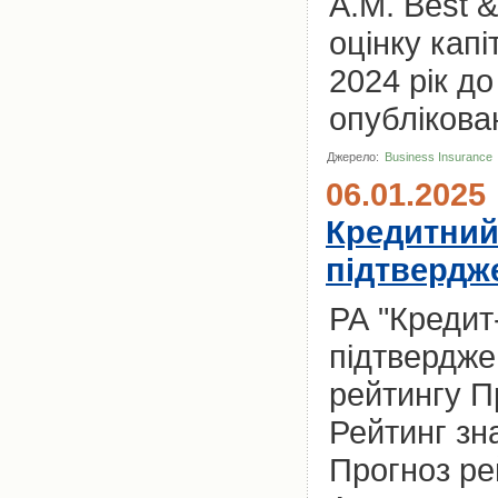
A.M. Best 
оцінку кап
2024 рік д
опублікован
Джерело:
Business Insurance
06.01.2025
Кредитний
підтвердже
РА "Кредит
підтвердже
рейтингу П
Рейтинг зн
Прогноз рей