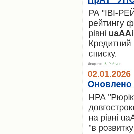
РА "ІВІ-РЕ
рейтингу ф
рівні
uaAAi
Кредитний 
списку.
Джерело:
ІВІ-Рейтинг
02.01.2026
Оновлено 
НРА "Рюрік
довгострок
на рівні ua
"в розвитку