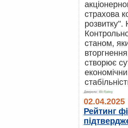
акціонерно
страхова ко
розвитку".
Контрольно
станом, як
вторгненням
створює су
економічний
стабільніст
Джерело:
IBI-Rating
02.04.2025
Рейтинг фі
підтвердж