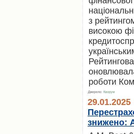
фінансової
національн
з рейтинг
високою фі
кредитоспр
українськи
Рейтингова
оновлювала
роботи Комп
Джерело:
Кворум
29.01.2025
Перестрахо
знижено: A