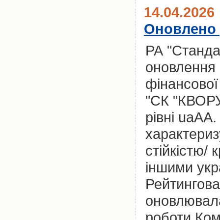
14.04.2026
Оновлено 
РА "Станда
оновлення 
фінансової
"СК "КВОРУ
рівні uaAA
характериз
стійкістю/
іншими укр
Рейтингова
оновлювала
роботи Комп