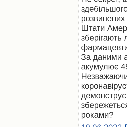
здебільшог
розвинених
Штати Амери
зберігають 
фармацевти
За даними а
акумулює 4
Незважаючи 
коронавіру
демонструє 
збережетьс
роками?