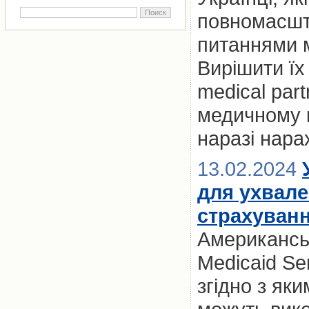
повномасшт
питаннями м
Вирішити їх
medical par
медичному к
наразі нара
13.02.2024
для ухвале
страхуван
Американськ
Medicaid Se
згідно з як