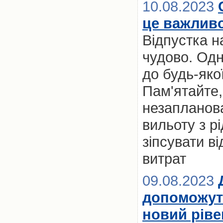
10.08.2023
це важлив
Відпустка на
чудово. Одн
до будь-яко
Пам'ятайте
незапланова
вильоту з рі
зіпсувати в
витрат
09.08.2023
допоможуть
новий ріве