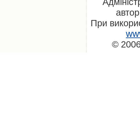
Адмініст
автор
При викорис
www
© 2006