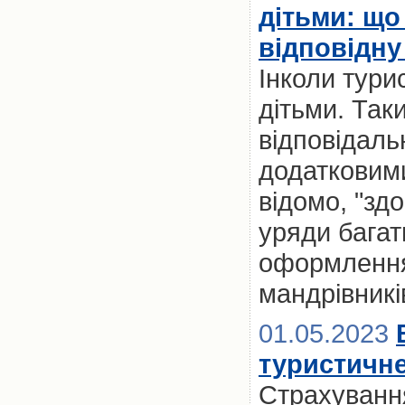
дітьми: що
відповідну
Інколи тури
дітьми. Так
відповідальн
додатковим
відомо, "здо
уряди багат
оформлення 
мандрівників
01.05.2023
туристичне
Страхування