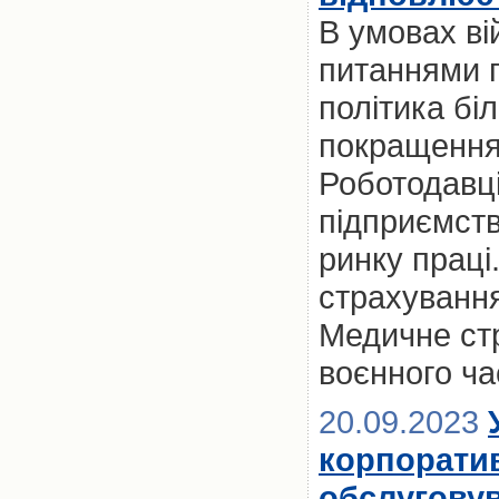
В умовах ві
питаннями п
політика бі
покращення 
Роботодавці
підприємст
ринку праці
страхування
Медичне ст
воєнного ча
20.09.2023
корпорати
обслуговув