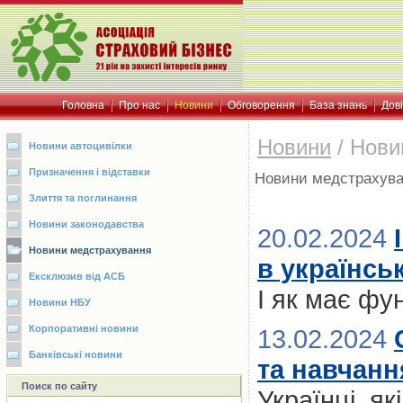
Головна
Про нас
Новини
Обговорення
База знань
Дов
Новини
/
Нови
Новини автоцивілки
Призначення і відставки
Новини медстрахув
Злиття та поглинання
Новини законодавства
20.02.2024
Новини медстрахування
в українсь
Ексклюзив від АСБ
І як має фу
Новини НБУ
Корпоративні новини
13.02.2024
Банківські новини
та навчанн
Поиск по сайту
Українці, я