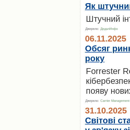
Як штучни
Штучний ін
Джерело:
ДедалИнфо
06.11.2025
Обсяг ринк
року
Forrester R
кібербезпек
появу нових
Джерело:
Carrier Management
31.10.2025
Світові с