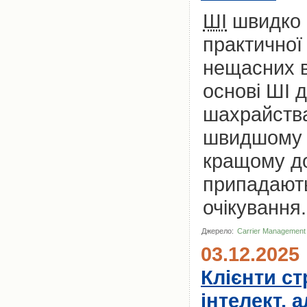
ШІ
швидко 
практичної
нещасних в
основі ШІ 
шахрайства
швидшому п
кращому дос
припадають 
очікування.
Джерело:
Carrier Management
03.12.2025
Клієнти с
інтелект, 