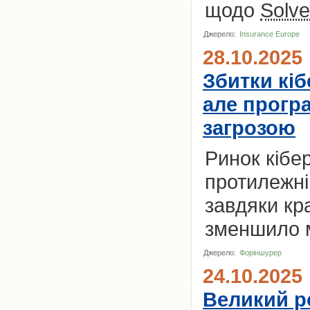
щодо
Solv
Джерело:
Insurance Europe
28.10.2025
Збитки кіб
але прогр
загрозою
Ринок кібе
протилежні 
завдяки кр
зменшило м
Джерело:
Форіншурер
24.10.2025
Великий ро