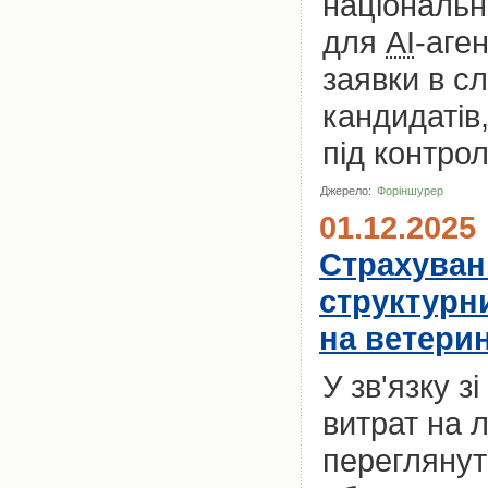
національн
для
AI
-аге
заявки в с
кандидатів,
під контрол
Джерело:
Форіншурер
01.12.2025
Страхуван
структурн
на ветери
У зв'язку з
витрат на л
переглянут