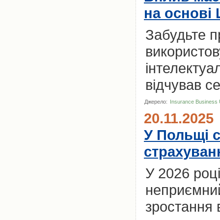
на основі
Забудьте п
використов
інтелектуа
відчував с
Джерело:
Insurance Business
20.11.2025
У Польщі с
страхуванн
У 2026 роц
неприємний
зростання 