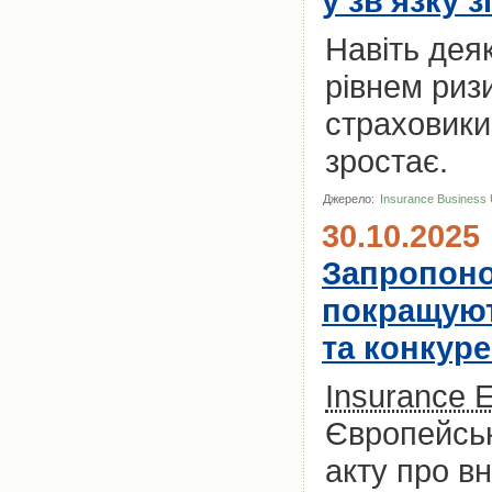
у зв'язку 
Навіть деяк
рівнем риз
страховики
зростає.
Джерело:
Insurance Business
30.10.2025
Запропоно
покращуют
та конкур
Insurance 
Європейськ
акту про в