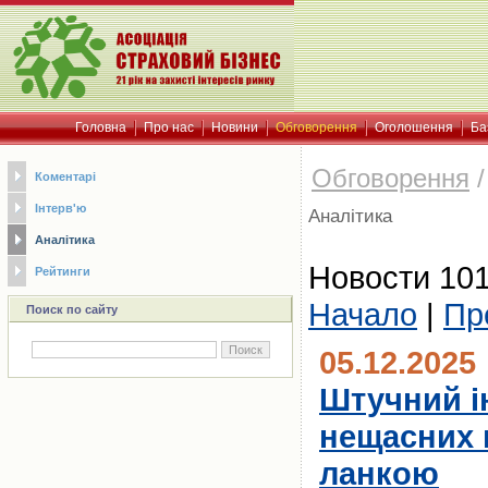
Головна
Про нас
Новини
Обговорення
Оголошення
Ба
Обговорення
Коментарі
Інтерв'ю
Аналітика
Аналітика
Новости 101
Рейтинги
Начало
|
Пр
Поиск по сайту
05.12.2025
Штучний ін
нещасних в
ланкою