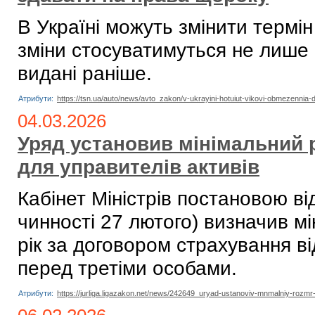
В Україні можуть змінити термін
зміни стосуватимуться не лише 
видані раніше.
Атрибути:
https://tsn.ua/auto/news/avto_zakon/v-ukrayini-hotuiut-vikovi-obmezenni
04.03.2026
Уряд установив мінімальний 
для управителів активів
Кабінет Міністрів постановою в
чинності 27 лютого) визначив м
рік за договором страхування в
перед третіми особами.
Атрибути:
https://jurliga.ligazakon.net/news/242649_uryad-ustanoviv-mnmalniy-rozmr-