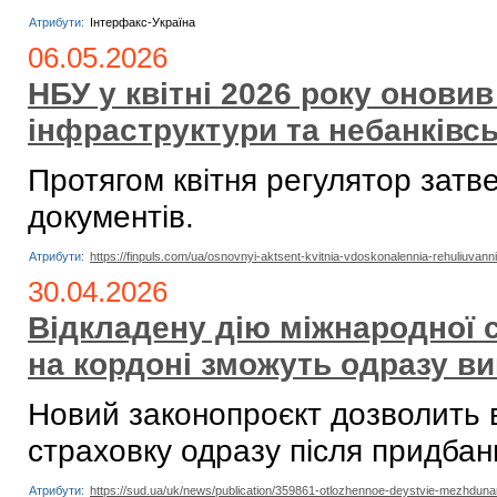
Атрибути:
Інтерфакс-Україна
06.05.2026
НБУ у квітні 2026 року онови
інфраструктури та небанківс
Протягом квітня регулятор зат
документів.
Атрибути:
https://finpuls.com/ua/osnovnyi-aktsent-kvitnia-vdoskonalennia-rehuliuvannia
30.04.2026
Відкладену дію міжнародної с
на кордоні зможуть одразу в
Новий законопроєкт дозволить 
страховку одразу після придбан
Атрибути:
https://sud.ua/uk/news/publication/359861-otlozhennoe-deystvie-mezhduna