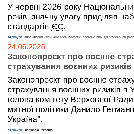
У червні 2026 року Національний
років, значну увагу приділяв н
стандартів
ЄС
.
Атрибути:
https://finpuls.com/ua/osnovni-novatsiyi-chervnia-buly-spriamovani-na-poda
24.06.2026
Законопроєкт про воєнне стра
страхування воєнних ризиків
Законопроєкт про воєнне страху
страхування воєнних ризиків в 
голова комітету Верховної Ради 
митної політики Данило Гетманц
Україна".
Атрибути:
Інтерфакс-Україна