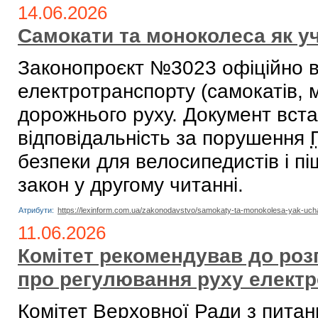
14.06.2026
Самокати та моноколеса як у
Законопроєкт №3023 офіційно в
електротранспорту (самокатів, 
дорожнього руху. Документ вста
відповідальність за порушення
безпеки для велосипедистів і п
закон у другому читанні.
Атрибути:
https://lexinform.com.ua/zakonodavstvo/samokaty-ta-monokolesa-yak-uc
11.06.2026
Комітет рекомендував до роз
про регулювання руху електр
Комітет Верховної Ради з питан