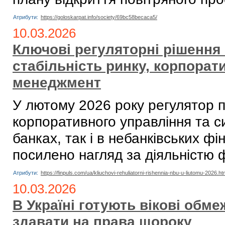
Атрибути:
https://goloskarpat.info/society/69bc58becaca5/
10.03.2026
Ключові регуляторні рішення
стабільність ринку, корпорат
менеджмент
У лютому 2026 року регулятор 
корпоративного управління та с
банках, так і в небанківських ф
посилено нагляд за діяльністю 
Атрибути:
https://finpuls.com/ua/kliuchovi-rehuliatorni-rishennia-nbu-u-liutomu-2026.ht
10.03.2026
В Україні готують вікові обм
здавати на права щороку