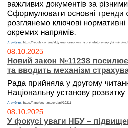
важливих документів за різним
Сформулювати основні тренди о
розглянемо ключові нормативні ак
окремих напрямів.
Атрибути:
https://finpuls.com/ua/aktyvna-normotvorchist-rehuliatora-naprykintsi-roku.
08.10.2025
Новий закон №11238 посилює 
та вводить механізм страхув
Рада прийняла у другому читан
Національну установу розвитку
Атрибути:
https://t.me/getmantsevdanil/10211
08.10.2025
У фокусі уваги НБУ – підвище