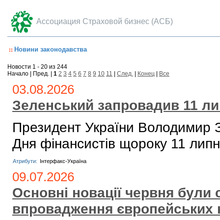
Ассоциация Страховой бизнес (АСБ)
Новини законодавства
Новости 1 - 20 из 244
Начало | Пред. |
1
2
3
4
5
6
7
8
9
10
11
|
След.
|
Конец
|
Все
03.08.2026
Зеленський запровадив 11 ли
Президент України Володимир 
Дня фінансистів щороку 11 липн
Атрибути:
Інтерфакс-Україна
09.07.2026
Основні новації червня були
впровадження європейських