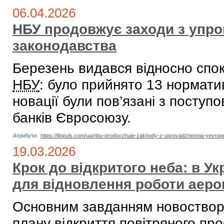
06.04.2026
НБУ продовжує заходи з упр
законодавства
Березень видався відносно спокі
НБУ
: було прийнято 13 нормати
новації були пов’язані з посту
банків Євросоюзу.
Атрибути:
https://finpuls.com/ua/nbu-prodovzhuie-zakhody-z-uprovadzhennia-yevro
19.03.2026
Крок до відкритого неба: в Ук
для відновлення роботи аеро
Основним завданням новостворе
плану відкриття повітряного про