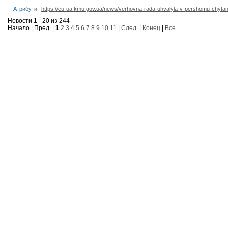
Атрибути:
https://eu-ua.kmu.gov.ua/news/verhovna-rada-uhvalyla-v-pershomu-chyta
Новости 1 - 20 из 244
Начало | Пред. |
1
2
3
4
5
6
7
8
9
10
11
|
След.
|
Конец
|
Все